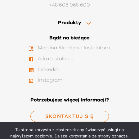
+48 606 965 600
Produkty
Zawory kulowe S40 pro
Bądź na bieżąco
Separatory i filtry
Mobilna Akademia Instalatora
Arka Instalacje
Zawory kulowe S30
Linkedin
Zawory zwrotne
Instagram
Zawory, węże gazowe
Zawory grzejnikowe
Potrzebujesz więcej informacji?
Łączniki mosiężne
SKONTAKTUJ SIĘ
Grupy bezpieczeństwa
Ta strona korzysta z ciasteczek aby świadczyć usługi na
najwyższym poziomie. Dalsze korzystanie ze strony oznacza,
Zawory do kotła ERYK