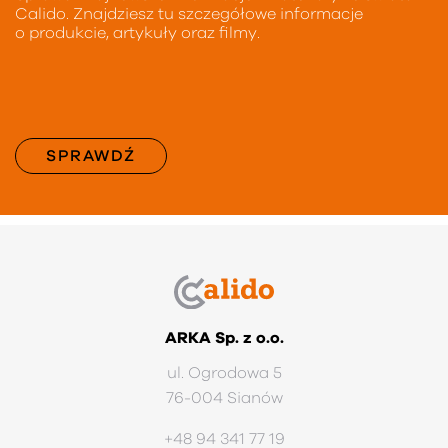
Calido. Znajdziesz tu szczegółowe informacje
o produkcie, artykuły oraz filmy.
SPRAWDŹ
ARKA Sp. z o.o.
ul. Ogrodowa 5
76-004 Sianów
+48 94 341 77 19