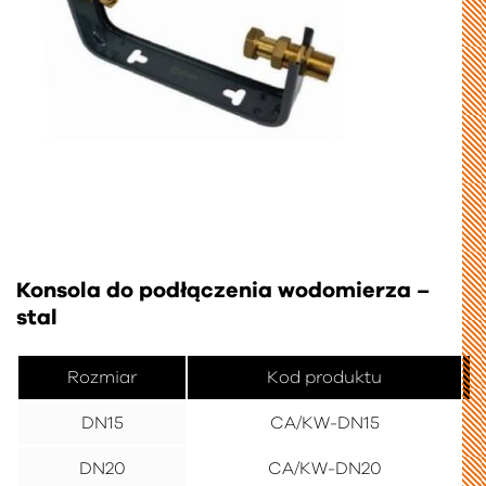
Konsola do podłączenia wodomierza –
stal
Rozmiar
Kod produktu
DN15
CA/KW-DN15
DN20
CA/KW-DN20